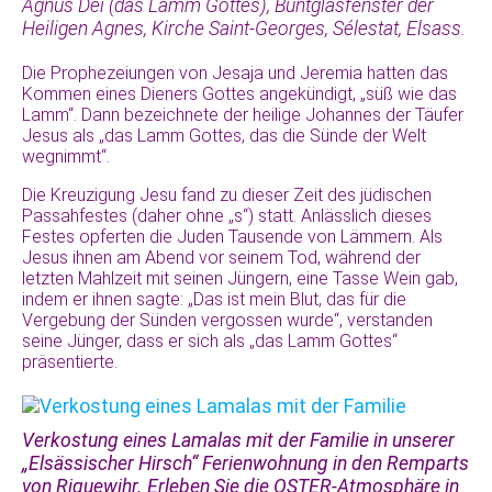
Agnus Dei (das Lamm Gottes), Buntglasfenster der
Heiligen Agnes, Kirche Saint-Georges, Sélestat, Elsass.
Die Prophezeiungen von Jesaja und Jeremia hatten das
Kommen eines Dieners Gottes angekündigt, „süß wie das
Lamm“. Dann bezeichnete der heilige Johannes der Täufer
Jesus als „das Lamm Gottes, das die Sünde der Welt
wegnimmt“.
Die Kreuzigung Jesu fand zu dieser Zeit des jüdischen
Passahfestes (daher ohne „s“) statt. Anlässlich dieses
Festes opferten die Juden Tausende von Lämmern. Als
Jesus ihnen am Abend vor seinem Tod, während der
letzten Mahlzeit mit seinen Jüngern, eine Tasse Wein gab,
indem er ihnen sagte: „Das ist mein Blut, das für die
Vergebung der Sünden vergossen wurde“, verstanden
seine Jünger, dass er sich als „das Lamm Gottes“
präsentierte.
Verkostung eines Lamalas mit der Familie in unserer
„Elsässischer Hirsch“ Ferienwohnung in den Remparts
von Riquewihr. Erleben Sie die OSTER-Atmosphäre in