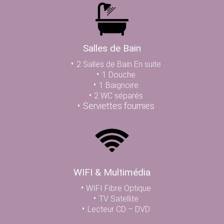
Salles de Bain
2 Salles de Bain En suite
1 Douche
1 Baignoire
2 WC séparés
Serviettes fournies
WIFI & Multimédia
WIFI Fibre Optique
TV
Satellite
Lecteur CD – DVD