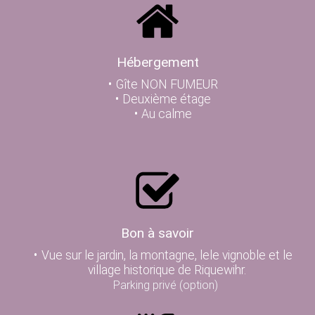
Hébergement
Gîte NON FUMEUR
Deuxième étage
Au calme
Bon à savoir
Vue sur le jardin, la montagne, lele vignoble et le
village historique de Riquewihr.
Parking privé (option)