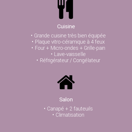
Cuisine
Grande cuisine très bien équipée
Plaque vitro-céramique à 4 feux
Four + Micro-ondes + Grille-pain
Lave-vaisselle
Réfrigérateur / Congélateur
Salon
Canapé + 2 fauteuils
Climatisation