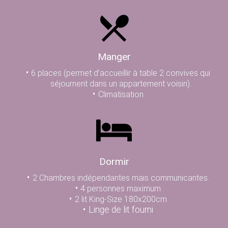
Manger
6 places (permet d’accueillir à table 2 convives qui
séjournent dans un appartement voisin).
Climatisation
Dormir
2 Chambres indépendantes mais communicantes.
4 personnes maximum
2 lit King-Size 180x200cm
Linge de lit fourni