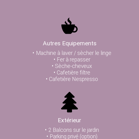
Autres Equipements
Machine à laver / sècher le linge
Fer à repasser
Sèche-cheveux
Cafetière filtre
Cafetière Nespresso
Extérieur
2 Balcons sur le jardin
Parking privé (option)