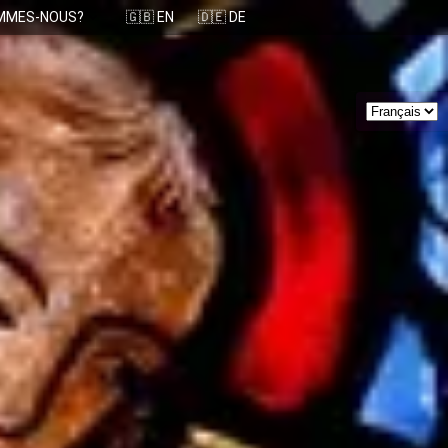
OMMES-NOUS?
🇬🇧 EN
🇩🇪 DE